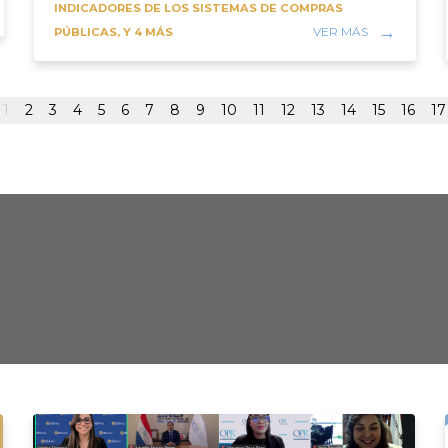
INDICADORES DE LOS SISTEMAS DE COMPRAS
VER MÁS
PÚBLICAS, Y 4 MÁS
1
2
3
4
5
6
7
8
9
10
11
12
13
14
15
16
17