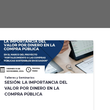
Talleres y Seminarios
Tal
SESIÓN: LA IMPORTANCIA DEL
We
VALOR POR DINERO EN LA
R
COMPRA PÚBLICA
M
Us
m