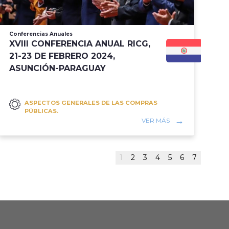
Conferencias Anuales
Co
XVIII CONFERENCIA ANUAL RICG,
X
21-23 DE FEBRERO 2024,
0
ASUNCIÓN-PARAGUAY
D
ASPECTOS GENERALES DE LAS COMPRAS
PÚBLICAS.
VER MÁS
1
2
3
4
5
6
7