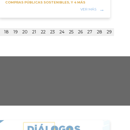
COMPRAS PÚBLICAS SOSTENIBLES, Y 4 MÁS
AD
VER MÁS
M
18
19
20
21
22
23
24
25
26
27
28
29