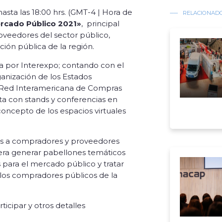
asta las 18:00 hrs. (GMT-4 | Hora de
RELACIONAD
rcado Público 2021»
, principal
veedores del sector público,
ión pública de la región.
a por Interexpo; contando con el
ganización de los Estados
a Red Interamericana de Compras
a con stands y conferencias en
concepto de los espacios virtuales
tas a compradores y proveedores
spera generar pabellones temáticos
s para el mercado público y tratar
 los compradores públicos de la
icipar y otros detalles