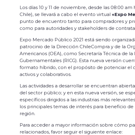
Los días 10 y 11 de noviembre, desde las 08:00 am h
Chile), se llevará a cabo el evento virtual
«Expo Me
punto de encuentro tanto para compradores y pro
como para autoridades y stakeholders de contratac
Expo Mercado Público 2021 está siendo organizad
patrocinio de la Dirección ChileCompra y de la Or
Americanos (OEA), como Secretaría Técnica de l
Gubernamentales (RICG). Esta nueva versión cuent
formato híbrido, con el propósito de potenciar el 
activos y colaborativos.
Las actividades a desarrollar se encuentran abier
del sector público; y en esta nueva versión, se e
específicos dirigidos a las industrias más relevante
los principales temas de interés para beneficio de
región.
Para acceder a mayor información sobre cómo part
relacionados, favor seguir el siguiente enlace: