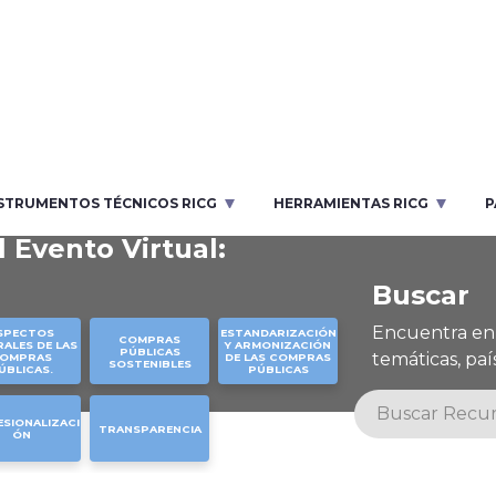
STRUMENTOS TÉCNICOS RICG
HERRAMIENTAS RICG
P
l Evento Virtual:
Buscar
Encuentra en 
SPECTOS
ESTANDARIZACIÓN
COMPRAS
ALES DE LAS
Y ARMONIZACIÓN
PÚBLICAS
temáticas, país
OMPRAS
DE LAS COMPRAS
SOSTENIBLES
ÚBLICAS.
PÚBLICAS
SIONALIZACI
TRANSPARENCIA
ÓN