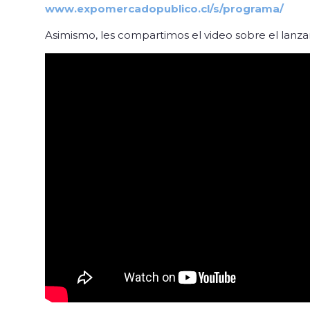
www.expomercadopublico.cl/s/programa/
Asimismo, les compartimos el video sobre el lanza