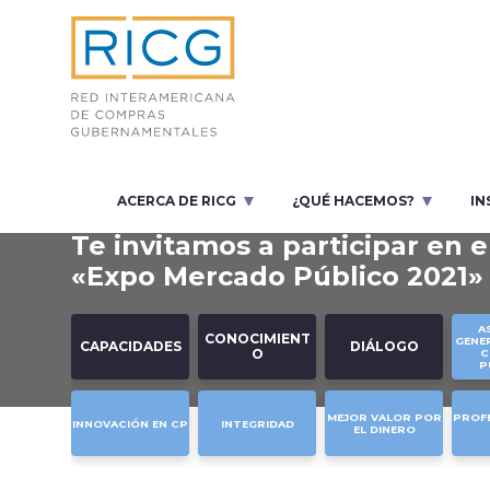
ACERCA DE RICG
¿QUÉ HACEMOS?
IN
NOVEDAD
Te invitamos a participar en e
«Expo Mercado Público 2021»
A
CONOCIMIENT
GENER
CAPACIDADES
DIÁLOGO
O
C
P
MEJOR VALOR POR
PROFE
INNOVACIÓN EN CP
INTEGRIDAD
EL DINERO